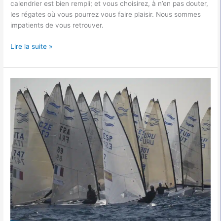
calendrier est bien rempli; et vous choisirez, à n’en pas douter,
les régates où vous pourrez vous faire plaisir. Nous sommes
impatients de vous retrouver.
Lire la suite »
Résultats
du
MEDITERRANEAN
FINN
CUP
à
PALAMOS
ESPAGNE
du
14
au
16
Mars