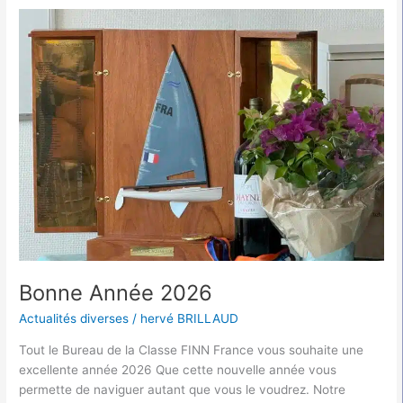
Bonne
Année
2026
Bonne Année 2026
Actualités diverses
/
hervé BRILLAUD
Tout le Bureau de la Classe FINN France vous souhaite une
excellente année 2026 Que cette nouvelle année vous
permette de naviguer autant que vous le voudrez. Notre