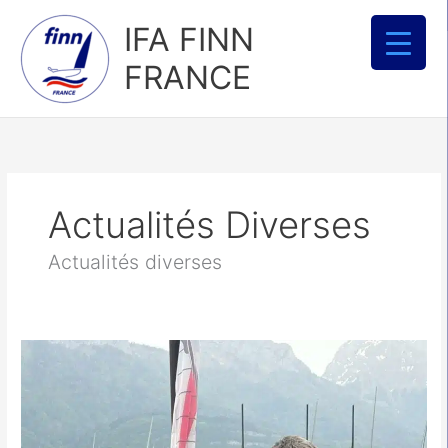
Aller
IFA FINN
au
contenu
FRANCE
Actualités Diverses
Actualités diverses
Deux
FINNISTES
champions
de
France