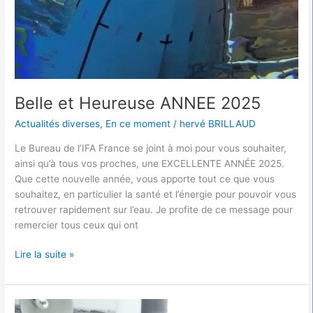
Belle et Heureuse ANNEE 2025
Actualités diverses
,
En ce moment
/
hervé BRILLAUD
Le Bureau de l’IFA France se joint à moi pour vous souhaiter,
ainsi qu’à tous vos proches, une EXCELLENTE ANNÉE 2025.
Que cette nouvelle année, vous apporte tout ce que vous
souhaitez, en particulier la santé et l’énergie pour pouvoir vous
retrouver rapidement sur l’eau. Je profite de ce message pour
remercier tous ceux qui ont
Lire la suite »
Disparition