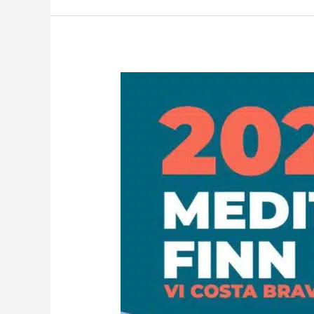
Résultats
PALAMOS
du
17
au
19
Avril
2026