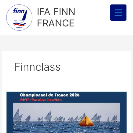
Aller
IFA FINN
au
contenu
FRANCE
Finnclass
Annulation
forcée
du
Championnat
de
France