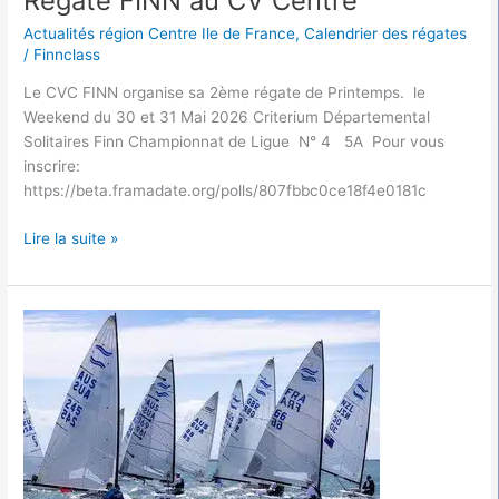
Régate FINN au CV Centre
Actualités région Centre Ile de France
,
Calendrier des régates
/
Finnclass
Le CVC FINN organise sa 2ème régate de Printemps. le
Weekend du 30 et 31 Mai 2026 Criterium Départemental
Solitaires Finn Championnat de Ligue N° 4 5A Pour vous
inscrire:
https://beta.framadate.org/polls/807fbbc0ce18f4e0181c
Lire la suite »
Résultats
1er
Finn
Ouest
Tour
à
Arradon