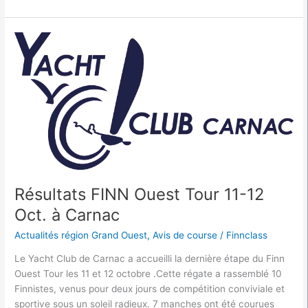
Résultats
FINN
Ouest
Tour
11-
12
Oct.
à
Carnac
Résultats FINN Ouest Tour 11-12
Oct. à Carnac
Actualités région Grand Ouest
,
Avis de course
/
Finnclass
Le Yacht Club de Carnac a accueilli la dernière étape du Finn
Ouest Tour les 11 et 12 octobre .Cette régate a rassemblé 10
Finnistes, venus pour deux jours de compétition conviviale et
sportive sous un soleil radieux. 7 manches ont été courues