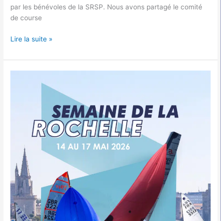
par les bénévoles de la SRSP. Nous avons partagé le comité
de course
Lire la suite »
Résultats
de
la
Semaine
de
La
Rochelle
2026