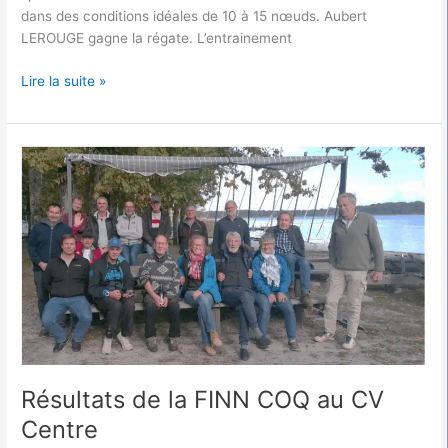
dans des conditions idéales de 10 à 15 nœuds. Aubert
LEROUGE gagne la régate. L’entrainement
Lire la suite »
Résultats
de
la
FINN
COQ
au
CV
Centre
Résultats de la FINN COQ au CV
Centre