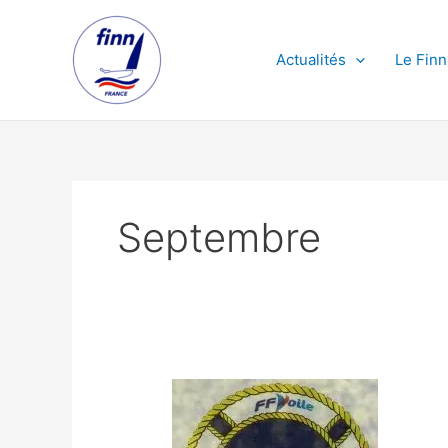
Aller
au
contenu
Actualités
Le Finn
Septembre
La
FINN
COQ