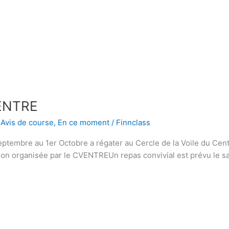
ENTRE
,
Avis de course
,
En ce moment
/
Finnclass
eptembre au 1er Octobre a régater au Cercle de la Voile du C
rdon organisée par le CVENTREUn repas convivial est prévu le sam