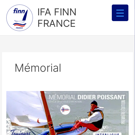
Aller
IFA FINN
au
contenu
FRANCE
Mémorial
Avis
de
Course
Mémorial
Didier
Poissant