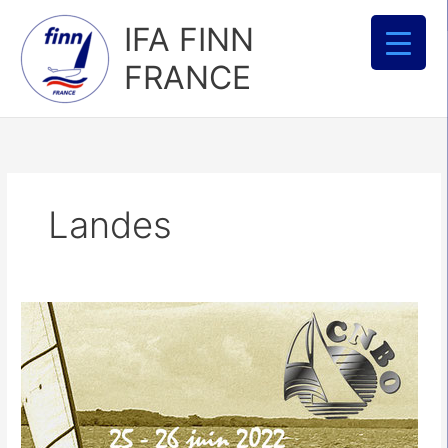
Aller
IFA FINN
au
contenu
FRANCE
Landes
Open
Aquitaine
2022
–
lien
doodle