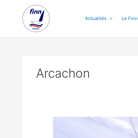
Aller
au
contenu
Actualités
Le Finn
Arcachon
Avis
de
Course