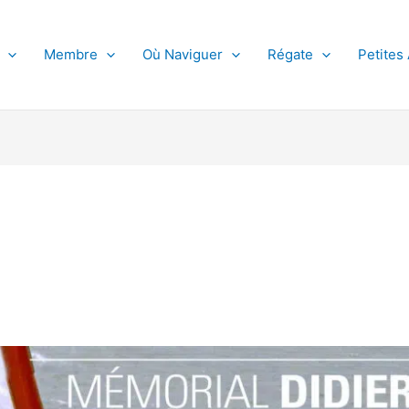
Membre
Où Naviguer
Régate
Petites