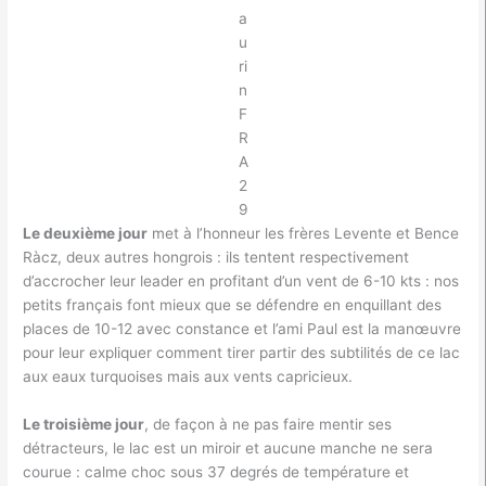
a
u
ri
n
F
R
A
2
9
Le deuxième jour
met à l’honneur les frères Levente et Bence
Ràcz, deux autres hongrois : ils tentent respectivement
d’accrocher leur leader en profitant d’un vent de 6-10 kts : nos
petits français font mieux que se défendre en enquillant des
places de 10-12 avec constance et l’ami Paul est la manœuvre
pour leur expliquer comment tirer partir des subtilités de ce lac
aux eaux turquoises mais aux vents capricieux.
Le troisième jour
, de façon à ne pas faire mentir ses
détracteurs, le lac est un miroir et aucune manche ne sera
courue : calme choc sous 37 degrés de température et