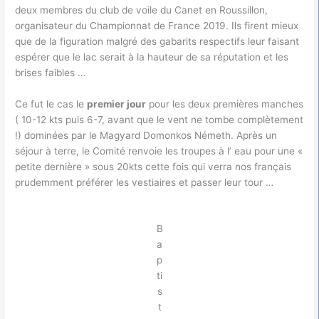
deux membres du club de voile du Canet en Roussillon,
organisateur du Championnat de France 2019. Ils firent mieux
que de la figuration malgré des gabarits respectifs leur faisant
espérer que le lac serait à la hauteur de sa réputation et les
brises faibles …
Ce fut le cas le
premier jour
pour les deux premières manches
( 10-12 kts puis 6-7, avant que le vent ne tombe complètement
!) dominées par le Magyard Domonkos Németh. Après un
séjour à terre, le Comité renvoie les troupes à l’ eau pour une «
petite dernière » sous 20kts cette fois qui verra nos français
prudemment préférer les vestiaires et passer leur tour …
B
a
p
ti
s
t