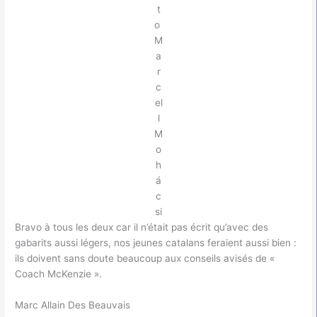
t
o
M
a
r
c
el
l
M
o
h
á
c
si
Bravo à tous les deux car il n’était pas écrit qu’avec des
gabarits aussi légers, nos jeunes catalans feraient aussi bien :
ils doivent sans doute beaucoup aux conseils avisés de «
Coach McKenzie ».
Marc Allain Des Beauvais