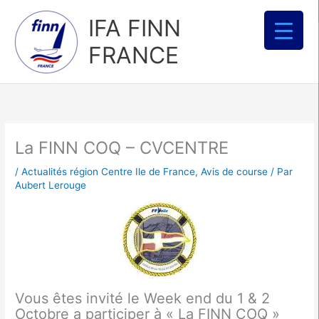
Aller
IFA FINN
au
contenu
FRANCE
La FINN COQ – CVCENTRE
/
Actualités région Centre Ile de France
,
Avis de course
/ Par
Aubert Lerouge
Vous êtes invité le Week end du 1 & 2
Octobre a participer à « La FINN COQ »