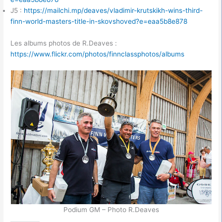
J5 :
https://mailchi.mp/deaves/vladimir-krutskikh-wins-third-
finn-world-masters-title-in-skovshoved?e=eaa5b8e878
Les albums photos de R.Deaves :
https://www.flickr.com/photos/finnclassphotos/albums
Podium GM – Photo R.Deaves