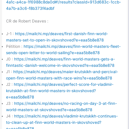
4a1c-a4ca-1f6988c8da0d#!/results?classId=913d683c-1ccb-
4a7b-a3c6-f8b373f4adbf
CR de Robert Deaves :
J-1 :
https://mailchi.mp/deaves/first-danish-finn-world-
masters-set-to-open-in-skovshoved?e=eaa5b8e878
Pétition :
https://mailchi.mp/deaves/finn-world-masters-fleet-
sends-open-letter-to-world-sailing?e=eaa5b8e878
J0 :
https://mailchi.mp/deaves/finn-world-masters-gets-a-
finntastic-danish-welcome-in-skovshoved?e=eaa5b8e878
J1 :
https://mailchi.mp/deaves/maier-krutskikh-and-percival-
open-finn-world-masters-with-race-wins?e=eaa5b8e878
J2 :
https://mailchi.mp/deaves/perfect-score-for-vladimir-
krutskikh-at-finn-world-masters-in-skovshoved?
e=eaa5b8e878
J3 :
https://mailchi.mp/deaves/no-racing-on-day-3-at-finn-
world-masters-at-skovshoved?e=eaa5b8e878
J4 :
https://mailchi.mp/deaves/vladimir-krutskikh-continues-
to-clean-up-at-finn-world-masters-in-skovshoved?
e=eaa5b8e878