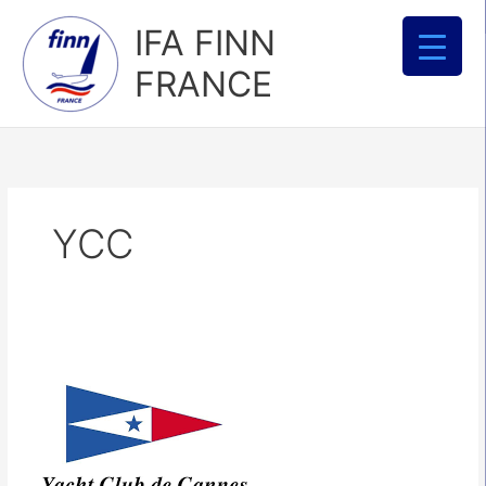
Aller
IFA FINN
au
contenu
FRANCE
YCC
Finn
Cannes
Academy
au
YC
Cannes