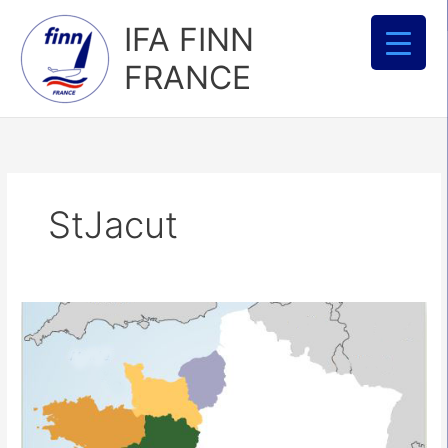
Aller
IFA FINN
au
contenu
FRANCE
StJacut
Finn
Ouest
Tour
St
Jacut
2018