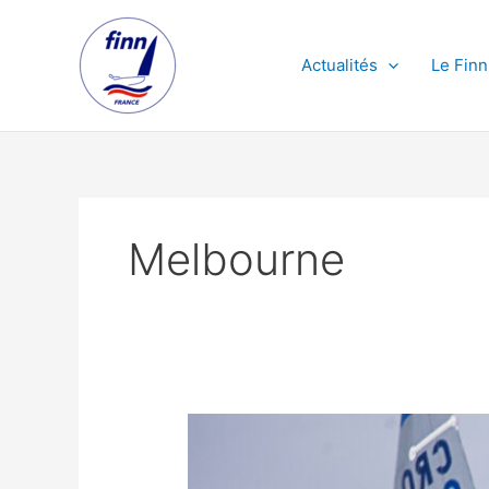
Aller
au
contenu
Actualités
Le Finn
Melbourne
Gold
Cup
2019