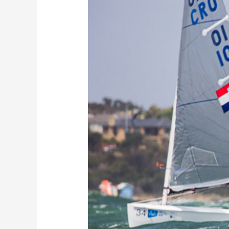
–
Melbourne