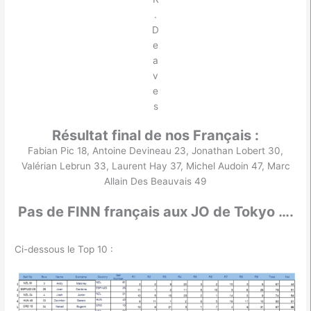
.
D
e
a
v
e
s
Résultat final de nos Français :
Fabian Pic 18, Antoine Devineau 23, Jonathan Lobert 30,
Valérian Lebrun 33, Laurent Hay 37, Michel Audoin 47, Marc
Allain Des Beauvais 49
Pas de FINN français aux JO de Tokyo ….
Ci-dessous le Top 10 :