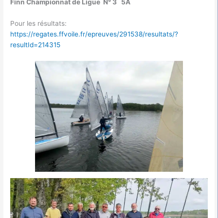
Finn Championnat de Ligue N° 3 5A
Pour les résultats:
https://regates.ffvoile.fr/epreuves/291538/resultats/?
resultId=214315