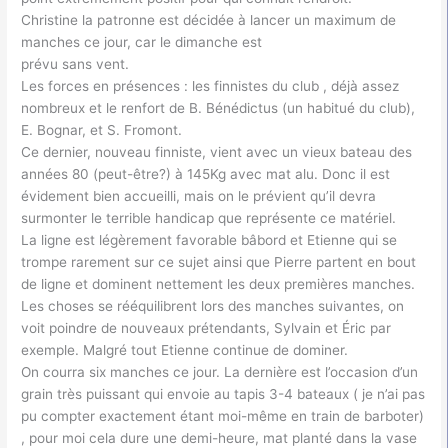
Christine la patronne est décidée à lancer un maximum de
manches ce jour, car le dimanche est
prévu sans vent.
Les forces en présences : les finnistes du club , déjà assez
nombreux et le renfort de B. Bénédictus (un habitué du club),
E. Bognar, et S. Fromont.
Ce dernier, nouveau finniste, vient avec un vieux bateau des
années 80 (peut-être?) à 145Kg avec mat alu. Donc il est
évidement bien accueilli, mais on le prévient qu’il devra
surmonter le terrible handicap que représente ce matériel.
La ligne est légèrement favorable bâbord et Etienne qui se
trompe rarement sur ce sujet ainsi que Pierre partent en bout
de ligne et dominent nettement les deux premières manches.
Les choses se rééquilibrent lors des manches suivantes, on
voit poindre de nouveaux prétendants, Sylvain et Éric par
exemple. Malgré tout Etienne continue de dominer.
On courra six manches ce jour. La dernière est l’occasion d’un
grain très puissant qui envoie au tapis 3-4 bateaux ( je n’ai pas
pu compter exactement étant moi-même en train de barboter)
, pour moi cela dure une demi-heure, mat planté dans la vase