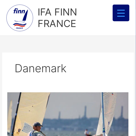
Aller
IFA FINN
au
contenu
FRANCE
Danemark
Finn
Gold
Cup
2018
–
Aarhus