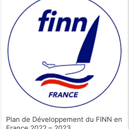
de
Développement
du
FINN
en
France
2022
–
2023
Plan de Développement du FINN en
France 2022 – 2023