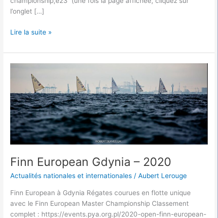
championship,e23 (une fois la page affichée, cliquez sur
l’onglet […]
Lire la suite »
Finn
European
Gdynia
–
2020
Finn European Gdynia – 2020
Actualités nationales et internationales
/
Aubert Lerouge
Finn European à Gdynia Régates courues en flotte unique
avec le Finn European Master Championship Classement
complet : https://events.pya.org.pl/2020-open-finn-european-