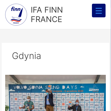
Aller
IFA FINN
au
contenu
FRANCE
Gdynia
Championnat
d’Europe
Master
2020
–
GDYNIA