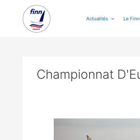
Aller
au
contenu
Actualités
Le Finn
Championnat D'E
Finn
European
Gdynia