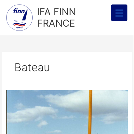
Aller
IFA FINN
au
contenu
FRANCE
Bateau
Jauge
simplifiée
pour
bateaux
« collectors »